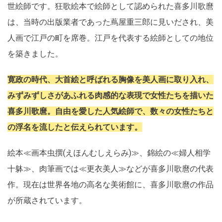
世絵師です。狂歌絵本で絵師として認められた喜多川歌麿
は、当時の出版業者であった蔦屋重三郎に見いだされ、美
人画で江戸の町を席巻。江戸を代表する絵師としての地位
を築きました。
寛政の時代、大首絵と呼ばれる胸像を美人画に取り入れ、
みずみずしさがあふれる肉感的な表現で女性たちを描いた
喜多川歌麿。自由を愛した人気絵師で、数々の女性たちと
の浮名を流したと伝えられています。
絵本≪画本虫撰(えほんむしえらみ)≫、錦絵の≪婦人相学
十躰≫、肉筆画では≪更衣美人≫などが喜多川歌麿の代表
作。現在は世界各地の高名な美術館に、喜多川歌麿の作品
が所蔵されています。