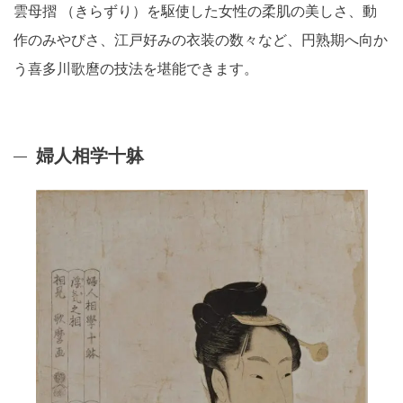
雲母摺 （きらずり）を駆使した女性の柔肌の美しさ、動
作のみやびさ、江戸好みの衣装の数々など、円熟期へ向か
う喜多川歌麿の技法を堪能できます。
婦人相学十躰