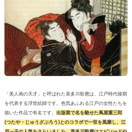
「美人画の天才」と呼ばれた喜多川歌麿は、江戸時代後期
を代表する浮世絵師です。色気あふれる江戸の女性たちを
描いた作品で有名です。
出版業で名を馳せた蔦屋重三郎
(つたや・じゅうざぶろう)とのコラボで一世を風靡し、江
戸っ子の人気をさらいました。喜多川歌麿はエピソードや