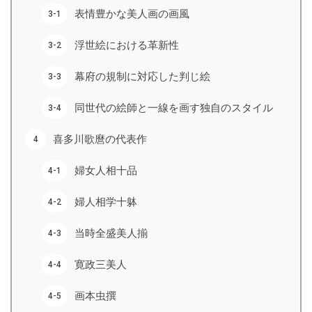
表情豊かな美人画の画風
浮世絵における革新性
幕府の規制に対応した判じ絵
同世代の絵師と一線を画す独自のスタイル
喜多川歌麿の代表作
婦女人相十品
婦人相学十躰
当時全盛美人揃
寛政三美人
画本虫撰