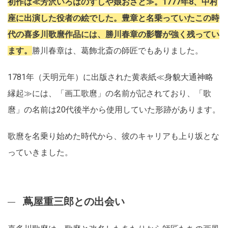
初作は≪芳沢いろはのすしや娘おさと≫。1777年8、中村
座に出演した役者の絵でした。豊章と名乗っていたこの時
代の喜多川歌麿作品には、勝川春章の影響が強く残ってい
ます。
勝川春章は、葛飾北斎の師匠でもありました。
1781年（天明元年）に出版された黄表紙≪身貌大通神略
縁起≫には、「画工歌麿」の名前が記されており、「歌
麿」の名前は20代後半から使用していた形跡があります。
歌麿を名乗り始めた時代から、彼のキャリアも上り坂とな
っていきました。
蔦屋重三郎との出会い