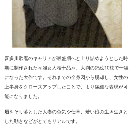
喜多川歌麿のキャリアが最盛期へと上り詰めようとした時
期に制作された≪婦女人相十品≫。大判の錦絵10枚で一組
になった大作です。それまでの全身図から脱却し、女性の
上半身をクローズアップしたことで、より繊細な表現が可
能になりました。
眉をそり落とした人妻の色気や仕草、若い娘の生き生きと
した動きなどがとてもリアルです。