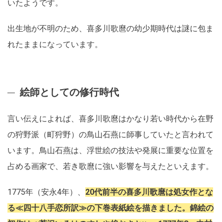
いたようです。
出生地が不明のため、喜多川歌麿の幼少期時代は謎に包ま
れたままになっています。
絵師としての修行時代
言い伝えによれば、喜多川歌麿はかなり若い時代から在野
の狩野派（町狩野）の鳥山石燕に師事していたと言われて
います。鳥山石燕は、浮世絵の技法や発展に重要な位置を
占める画家で、若き歌麿に強い影響を与えたといえます。
1775年（安永4年）、
20代前半の喜多川歌麿は処女作とな
る≪四十八手恋所訳≫の下巻表紙絵を描きました。錦絵の