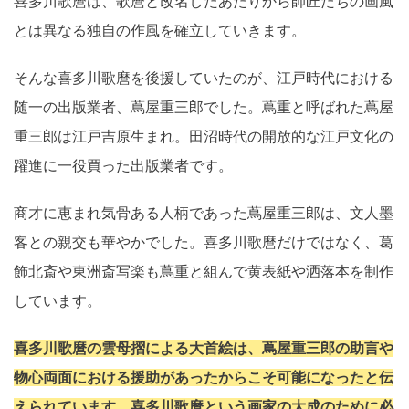
喜多川歌麿は、歌麿と改名したあたりから師匠たちの画風
とは異なる独自の作風を確立していきます。
そんな喜多川歌麿を後援していたのが、江戸時代における
随一の出版業者、蔦屋重三郎でした。蔦重と呼ばれた蔦屋
重三郎は江戸吉原生まれ。田沼時代の開放的な江戸文化の
躍進に一役買った出版業者です。
商才に恵まれ気骨ある人柄であった蔦屋重三郎は、文人墨
客との親交も華やかでした。喜多川歌麿だけではなく、葛
飾北斎や東洲斎写楽も蔦重と組んで黄表紙や洒落本を制作
しています。
喜多川歌麿の雲母摺による大首絵は、蔦屋重三郎の助言や
物心両面における援助があったからこそ可能になったと伝
えられています。喜多川歌麿という画家の大成のために必