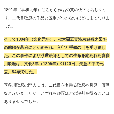
1801年（享和元年）ごろから作品の質の低下は著しくな
り、二代目歌麿の作品と区別がつかないほどにまでなりま
した。
そして1804年（文化元年）、≪太閤五妻洛東遊観之図≫
の錦絵が幕府にとがめられ、入牢と手鎖の刑を受けまし
た。この事件により浮世絵師としての生命を絶たれた喜多
川歌麿は、文化3年（1806年）9月20日、失意の中で死
去。54歳でした。
喜多川歌麿の門人には、二代目を名乗る歌麿や月麿、藤麿
などがいましたが、いずれも師匠ほどの評判を得ることは
ありませんでした。