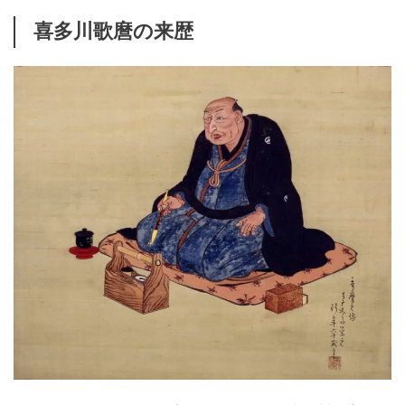
喜多川歌麿の来歴