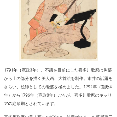
1791年（寛政3年）、不惑を目前にした喜多川歌麿は胸部
から上の部分を描く美人画、大首絵を制作。市井の話題を
さらい、絵師としての隆盛を極めました。1792年（寛政4
年）から1796年（寛政8年）ごろが、喜多川歌麿のキャリ
アの絶頂期とされています。