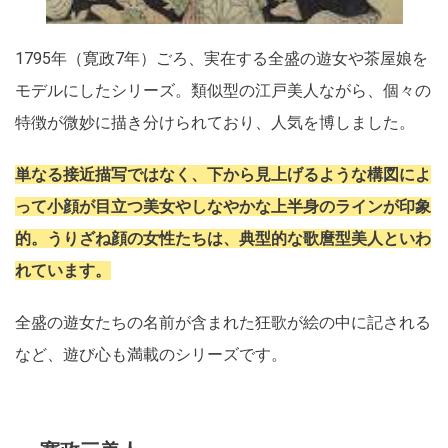
1795年（寛政7年）ごろ、実在する全盛の遊女や茶屋娘を
モデルにしたシリーズ。類似型の江戸美人ながら、個々の
特徴が微妙に描き分けられており、人気を博しました。
単なる接近描写ではなく、下から見上げるような構図によ
って小顔が目立つ美女やしなやかな上半身のラインが印象
的。うりざね顔の女性たちは、典型的な歌麿型美人といわ
れています。
全盛の遊女たちの名前が含まれた狂歌が絵の中に記される
など、遊び心も満載のシリーズです。