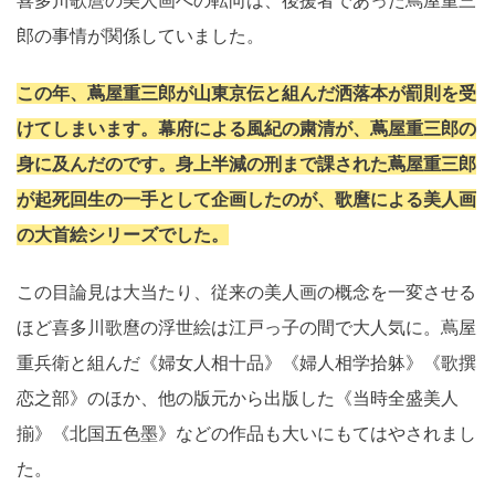
喜多川歌麿の美人画への転向は、後援者であった蔦屋重三
郎の事情が関係していました。
この年、蔦屋重三郎が山東京伝と組んだ洒落本が罰則を受
けてしまいます。幕府による風紀の粛清が、蔦屋重三郎の
身に及んだのです。身上半減の刑まで課された蔦屋重三郎
が起死回生の一手として企画したのが、歌麿による美人画
の大首絵シリーズでした。
この目論見は大当たり、従来の美人画の概念を一変させる
ほど喜多川歌麿の浮世絵は江戸っ子の間で大人気に。蔦屋
重兵衛と組んだ《婦女人相十品》《婦人相学拾躰》《歌撰
恋之部》のほか、他の版元から出版した《当時全盛美人
揃》《北国五色墨》などの作品も大いにもてはやされまし
た。