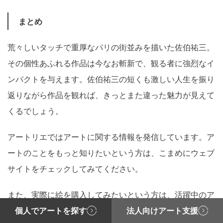
まとめ
荒々しいタッチで重厚なパリの街並みを描いた佐伯祐三。
その個性あふれる作品は今なお斬新で、観る者に強烈なイ
ンパクトを与えます。佐伯祐三の短くも激しい人生を振り
返りながら作品を観れば、きっとまた違った魅力が見えて
くるでしょう。
アートリエではアートに関する情報を発信しています。ア
ートのことをもっと知りたいという方は、こまめにウェブ
サイトをチェックしてみてください。
また、実際に絵を購入してみたいという方は、活躍中のア
個人でアートを探す
法人向けアート支援
ーティストの作品をアートリエで購入、またはレンタルす