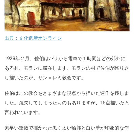
出典：文化遺産オンライン
1928年２月、佐伯はパリから電車で１時間ほどの郊外に
ある村、モランに滞在します。モランの村で佐伯が繰り返
し描いたのが、サン＝レミ教会です。
佐伯はこの教会をさまざまな視点から描いた連作を残しま
した。焼失してしまったものもありますが、15点描いたと
言われています。
素早い筆致で描かれた黒く太い輪郭と白い壁が印象的な作