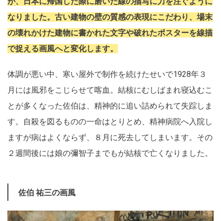
が、日本に帰国した際に磨いた線の描写に力を注ぐように
なりました。古い建物の壁の質感の表現にこだわり、場末
の壊れかけた建物に書かれた文字や破れたポスターを線描
で捉える画風へと変化します。
体調が悪い中、寒い屋外で制作を続けたせいで1928年３
月には風邪をこじらせて喀血。結核にむしばまれ寝込むこ
とが多くなった佐伯は、精神的に追い詰められて失踪しま
す。自殺を図るものの一命はとりとめ、精神病院へ入院し
ますが病はよくならず、８月に死去してしまいます。その
２週間後には娘の彌智子までもが結核で亡くなりました。
佐伯 祐三の画風