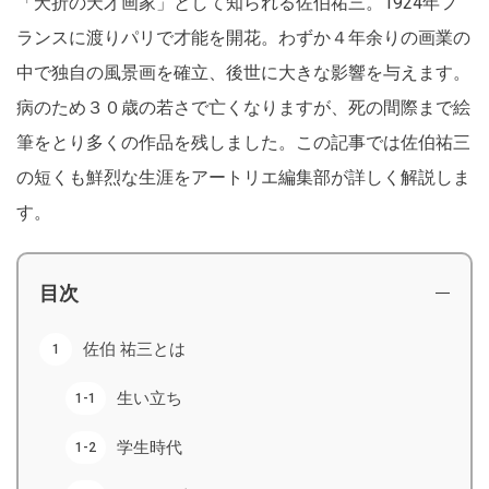
「夭折の天才画家」として知られる佐伯祐三。1924年フ
ランスに渡りパリで才能を開花。わずか４年余りの画業の
中で独自の風景画を確立、後世に大きな影響を与えます。
病のため３０歳の若さで亡くなりますが、死の間際まで絵
筆をとり多くの作品を残しました。この記事では佐伯祐三
の短くも鮮烈な生涯をアートリエ編集部が詳しく解説しま
す。
目次
佐伯 祐三とは
生い立ち
学生時代