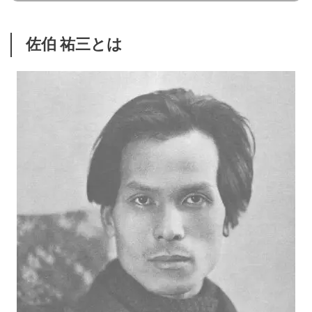
佐伯 祐三とは