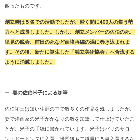
倣ったものです。
創立時は５名での活動でしたが、瞬く間に400人の集う勢
力へと成長しました。しかし、創立メンバーの佐伯の死、
里見の脱会、前田の死など画壇再編の渦に巻き込まれま
す。その後、新たに誕生した「独立美術協会」へ合流する
ように消滅しました。
妻の佐伯米子による加筆
佐伯祐三は短い生涯の中で数多くの作品を残しましたが、
妻で洋画家の米子がかなりの数を加筆して仕上げていたこ
とが、米子の手紙に書かれています。米子はパリのサロ
ン・ドートンヌに入選、帰国後も二科展に５点入選するな