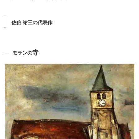
佐伯 祐三の代表作
寺
モランの