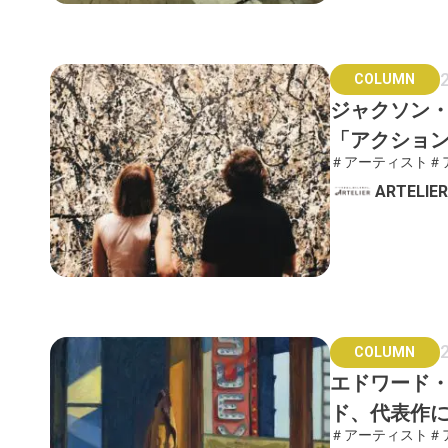
COLUMN
ジャクソン
「アクショ
＃アーティスト
＃
ます！
ARTELI
COLUMN
エドワード
ド、代表作
＃アーティスト
＃