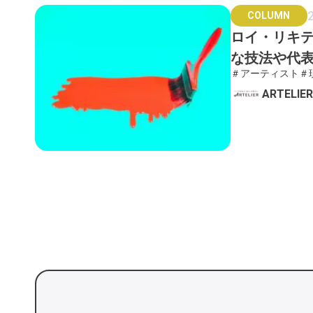
COLUMN
ロイ・リキ
な技法や代
＃アーティスト
＃
ARTELI