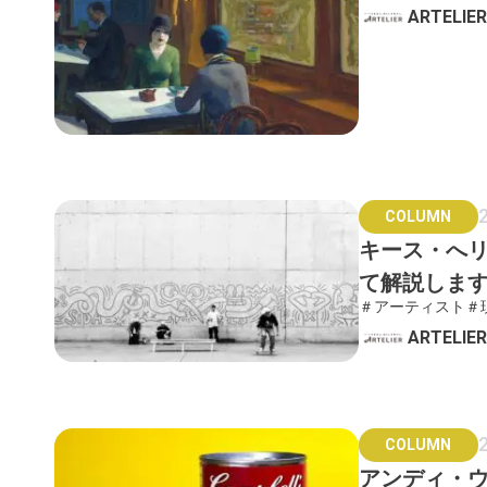
ARTELI
COLUMN
キース・へ
て解説しま
＃アーティスト
＃
ARTELI
COLUMN
アンディ・