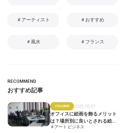
＃アーティスト
＃おすすめ
＃風水
＃フランス
RECOMMEND
おすすめ記事
2025.10.07
COLUMN
オフィスに絵画を飾るメリット
は？場所別に良いとされる絵画
＃アート ビジネス
も紹介