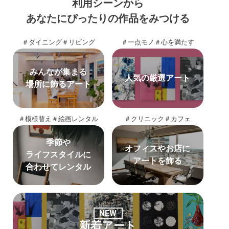
利用シーンから
あなたにぴったりの作品をみつける
＃ダイニング
＃リビング
＃一点モノ
＃心を満たす
みんなが集まる
人気の厳選アート
場所に飾るアート
＃模様替え
＃絵画レンタル
＃クリニック
＃カフェ
季節や
オフィスやお店に
ライフスタイルに
アートを飾る
合わせてレンタル
NEW
新着アート