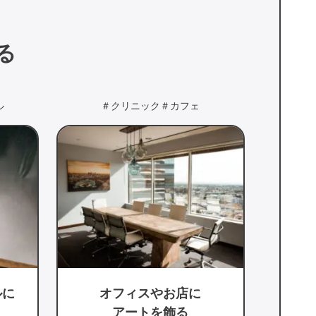
る
＃ダイニング
＃リビング
＃
みんなが集まる
場所に飾るアート