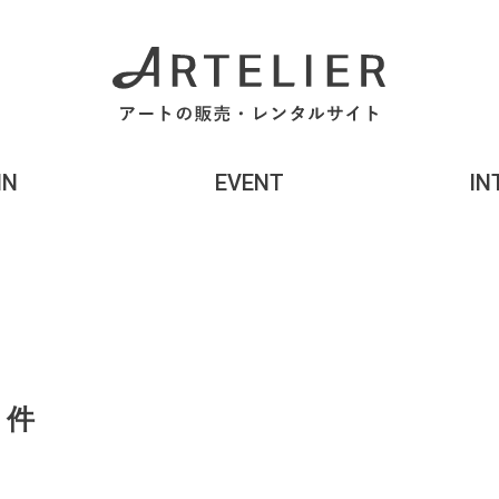
MN
EVENT
IN
9
件