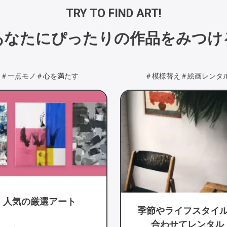
TRY TO FIND ART!
あなたにぴったりの
作品をみつけ
＃模様替え
＃絵画レンタル
＃クリニック
＃カフェ
節や
ライフスタイルに
オフィスやお店に
合わせてレンタル
アートを飾る