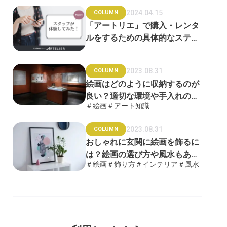
2024.04.15
COLUMN
「アートリエ」で購入・レンタ
ルをするための具体的なステッ
プをご紹介！
2023.08.31
COLUMN
絵画はどのように収納するのが
良い？適切な環境や手入れの方
＃絵画
＃アート知識
法を徹底解説
2023.08.31
COLUMN
おしゃれに玄関に絵画を飾るに
は？絵画の選び方や風水もあわ
＃絵画
＃飾り方
＃インテリア
＃風水
せて解説