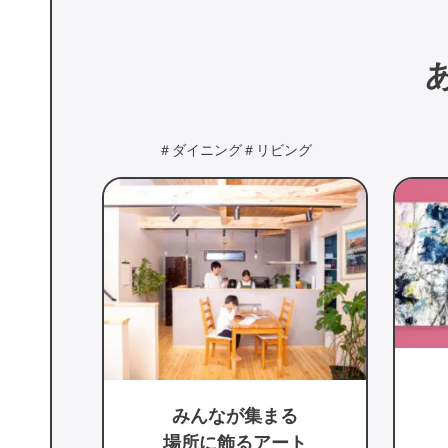
ング
＃一点モノ
＃心を満たす
人気の厳選アート
る
季
ト