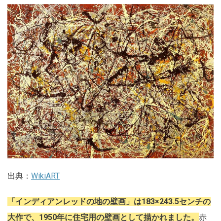
出典：
WikiART
「インディアンレッドの地の壁画」は183×243.5センチの
大作で、1950年に住宅用の壁画として描かれました。
赤