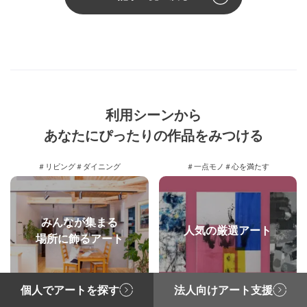
利用シーンから
あなたにぴったりの作品をみつける
＃リビング
＃ダイニング
＃一点モノ
＃心を満たす
みんなが集まる
人気の厳選アート
場所に飾るアート
個人でアートを探す
法人向けアート支援
＃模様替え
＃絵画レンタル
＃クリニック
＃カフェ