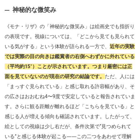
神秘的な微笑み
《モナ・リザ》の「神秘的な微笑み」は絵画史でも指折り
の表現です。視線については、「どこから見ても見られて
いる気がする」という体験が語られる一方で、
近年の実験
では実際の目の向きは鑑賞者の右側へわずかに外れている
（平均約15°）ことが示されています。つまり厳密には正
面を見ていないのが現在の研究の結論です。
ただ、人には
「まっすぐ見られている」と感じ取れる許容幅があり、そ
の広さはおおむね4〜9度で安定していると報告されていま
す。さらに観る距離が離れるほど「こちらを見ている」と
感じる人が増える傾向も確認されています。したがって、
絵としての視線は少し右だが、条件次第で“見つめられて
いる”と感じる体験が起こる――この二つをあわせて理解