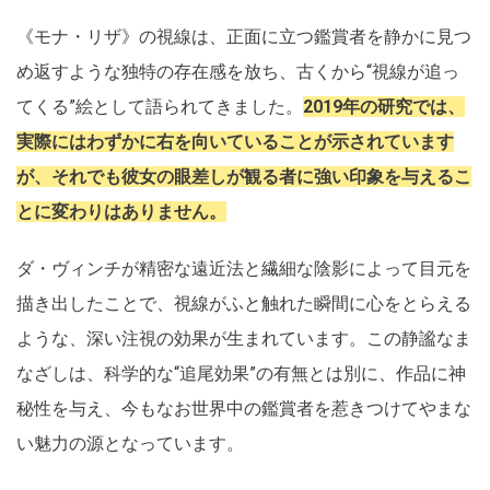
《モナ・リザ》の視線は、正面に立つ鑑賞者を静かに見つ
め返すような独特の存在感を放ち、古くから“視線が追っ
てくる”絵として語られてきました。
2019年の研究では、
実際にはわずかに右を向いていることが示されています
が、それでも彼女の眼差しが観る者に強い印象を与えるこ
とに変わりはありません。
ダ・ヴィンチが精密な遠近法と繊細な陰影によって目元を
描き出したことで、視線がふと触れた瞬間に心をとらえる
ような、深い注視の効果が生まれています。この静謐なま
なざしは、科学的な“追尾効果”の有無とは別に、作品に神
秘性を与え、今もなお世界中の鑑賞者を惹きつけてやまな
い魅力の源となっています。