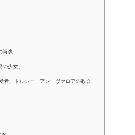
の肖像」
髪の少女」
拝受者」トルシー＝アン＝ヴァロアの教会