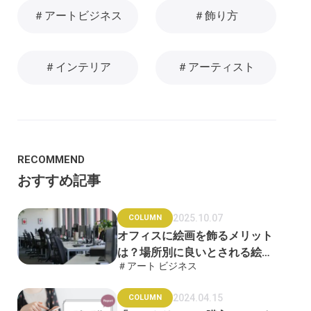
＃アートビジネス
＃飾り方
＃インテリア
＃アーティスト
RECOMMEND
おすすめ記事
2025.10.07
COLUMN
オフィスに絵画を飾るメリット
は？場所別に良いとされる絵画
＃アート ビジネス
も紹介
2024.04.15
COLUMN