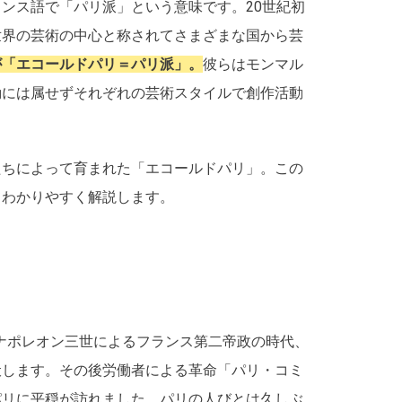
ンス語で「パリ派」という意味です。20世紀初
世界の芸術の中心と称されてさまざまな国から芸
が「エコールドパリ＝パリ派」。
彼らはモンマル
動には属せずそれぞれの芸術スタイルで創作活動
たちによって育まれた「エコールドパリ」。この
てわかりやすく解説します。
、ナポレオン三世によるフランス第二帝政の時代、
伏します。その後労働者による革命「パリ・コミ
パリに平穏が訪れました。パリの人びとは久しぶ