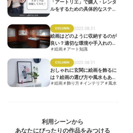
「アートリエ」で購入・レンタ
ルをするための具体的なステッ
プをご紹介！
2023.08.31
COLUMN
絵画はどのように収納するのが
良い？適切な環境や手入れの方
＃絵画
＃アート知識
法を徹底解説
2023.08.31
COLUMN
おしゃれに玄関に絵画を飾るに
は？絵画の選び方や風水もあわ
＃絵画
＃飾り方
＃インテリア
＃風水
せて解説
利用シーンから
あなたにぴったりの作品をみつける