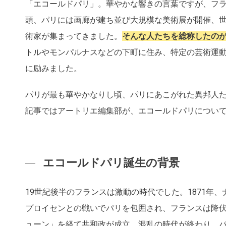
「エコールドパリ」。華やかな響きの言葉ですが、フラ
頭、パリには画廊が建ち並び大規模な美術展が開催、
術家が集まってきました。
そんな人たちを総称したの
トルやモンパルナスなどの下町に住み、特定の芸術運
に励みました。
パリが最も華やかなりし頃、パリにあこがれた異邦人
記事ではアートリエ編集部が、エコールドパリについ
エコールドパリ誕生の背景
19世紀後半のフランスは激動の時代でした。1871年
プロイセンとの戦いでパリを包囲され、フランスは降
ューン」を経て共和政が成立。混乱の時代が終わり、