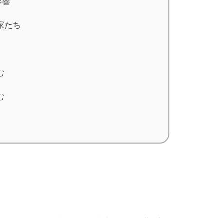
影響
家たち
む
む