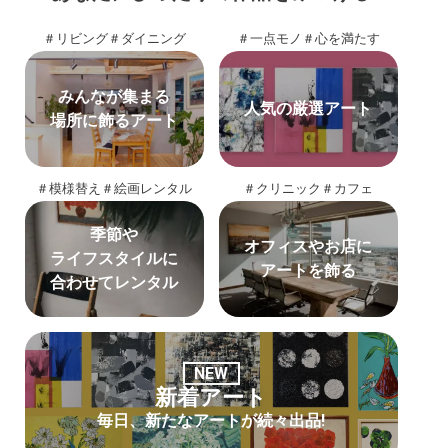
＃リビング
＃ダイニング
＃一点モノ
＃心を満たす
みんなが集まる
人気の厳選アート
場所に飾るアート
＃模様替え
＃絵画レンタル
＃クリニック
＃カフェ
季節や
オフィスやお店に
ライフスタイルに
アートを飾る
合わせてレンタル
NEW
新着アート
毎日、新たなアートが続々出品!