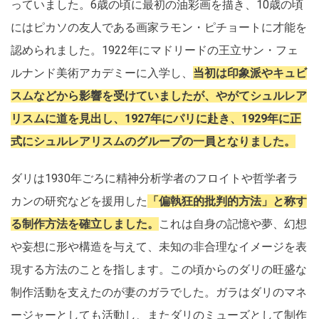
っていました。6歳の頃に最初の油彩画を描き、10歳の頃
にはピカソの友人である画家ラモン・ピチョートに才能を
認められました。1922年にマドリードの王立サン・フェ
ルナンド美術アカデミーに入学し、
当初は印象派やキュビ
スムなどから影響を受けていましたが、やがてシュルレア
リスムに道を見出し、1927年にパリに赴き、1929年に正
式にシュルレアリスムのグループの一員となりました。
ダリは1930年ごろに精神分析学者のフロイトや哲学者ラ
カンの研究などを援用した
「偏執狂的批判的方法」と称す
る制作方法を確立しました。
これは自身の記憶や夢、幻想
や妄想に形や構造を与えて、未知の非合理なイメージを表
現する方法のことを指します。この頃からのダリの旺盛な
制作活動を支えたのが妻のガラでした。ガラはダリのマネ
ージャーとしても活動し、またダリのミューズとして制作