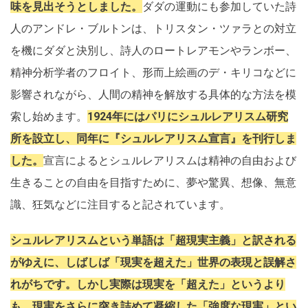
味を見出そうとしました。
ダダの運動にも参加していた詩
人のアンドレ・ブルトンは、トリスタン・ツァラとの対立
を機にダダと決別し、詩人のロートレアモンやランボー、
精神分析学者のフロイト、形而上絵画のデ・キリコなどに
影響されながら、人間の精神を解放する具体的な方法を模
索し始めます。
1924年にはパリにシュルレアリスム研究
所を設立し、同年に『シュルレアリスム宣言』を刊行しま
した。
宣言によるとシュルレアリスムは精神の自由および
生きることの自由を目指すために、夢や驚異、想像、無意
識、狂気などに注目すると記されています。
シュルレアリスムという単語は「超現実主義」と訳される
がゆえに、しばしば「現実を超えた」世界の表現と誤解さ
れがちです。しかし実際は現実を「超えた」というより
も、現実をさらに突き詰めて凝縮した「強度な現実」とい