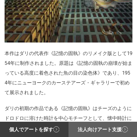
本作はダリの代表作《記憶の固執》のリメイク版として19
54年に制作されました。原題は《記憶の固執の崩壊が始ま
っている高度に着色された魚の目の染色体》であり、195
4年にニューヨークのカーステアーズ・ギャラリーで初め
て展示されました。
ダリの初期の作品である《記憶の固執》はチーズのように
ドロドロに溶けた時計を中心モチーフとして、懐中時計に
群がる蟻や人の横顔のようなイメージが、荒涼とした風景
個人でアートを探す
法人向けアート支援