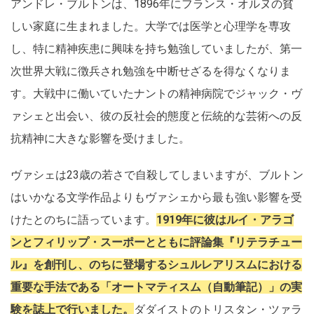
アンドレ・ブルトンは、1896年にフランス・オルヌの貧
しい家庭に生まれました。大学では医学と心理学を専攻
し、特に精神疾患に興味を持ち勉強していましたが、第一
次世界大戦に徴兵され勉強を中断せざるを得なくなりま
す。大戦中に働いていたナントの精神病院でジャック・ヴ
ァシェと出会い、彼の反社会的態度と伝統的な芸術への反
抗精神に大きな影響を受けました。
ヴァシェは23歳の若さで自殺してしまいますが、ブルトン
はいかなる文学作品よりもヴァシェから最も強い影響を受
けたとのちに語っています。
1919年に彼はルイ・アラゴ
ンとフィリップ・スーポーとともに評論集『リテラチュー
ル』を創刊し、のちに登場するシュルレアリスムにおける
重要な手法である「オートマティスム（自動筆記）」の実
験を誌上で行いました。
ダダイストのトリスタン・ツァラ