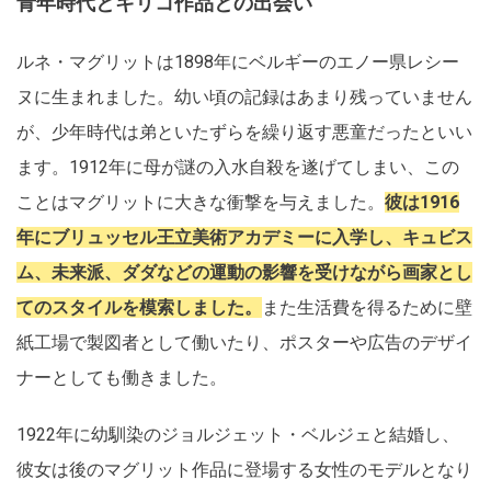
青年時代とキリコ作品との出会い
ルネ・マグリットは1898年にベルギーのエノー県レシー
ヌに生まれました。幼い頃の記録はあまり残っていません
が、少年時代は弟といたずらを繰り返す悪童だったといい
ます。1912年に母が謎の入水自殺を遂げてしまい、この
ことはマグリットに大きな衝撃を与えました。
彼は1916
年にブリュッセル王立美術アカデミーに入学し、キュビス
ム、未来派、ダダなどの運動の影響を受けながら画家とし
てのスタイルを模索しました。
また生活費を得るために壁
紙工場で製図者として働いたり、ポスターや広告のデザイ
ナーとしても働きました。
1922年に幼馴染のジョルジェット・ベルジェと結婚し、
彼女は後のマグリット作品に登場する女性のモデルとなり