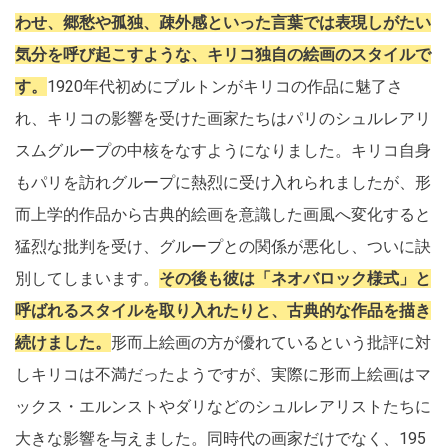
わせ、郷愁や孤独、疎外感といった言葉では表現しがたい
気分を呼び起こすような、キリコ独自の絵画のスタイルで
す。
1920年代初めにブルトンがキリコの作品に魅了さ
れ、キリコの影響を受けた画家たちはパリのシュルレアリ
スムグループの中核をなすようになりました。キリコ自身
もパリを訪れグループに熱烈に受け入れられましたが、形
而上学的作品から古典的絵画を意識した画風へ変化すると
猛烈な批判を受け、グループとの関係が悪化し、ついに訣
別してしまいます。
その後も彼は「ネオバロック様式」と
呼ばれるスタイルを取り入れたりと、古典的な作品を描き
続けました。
形而上絵画の方が優れているという批評に対
しキリコは不満だったようですが、実際に形而上絵画はマ
ックス・エルンストやダリなどのシュルレアリストたちに
大きな影響を与えました。同時代の画家だけでなく、195