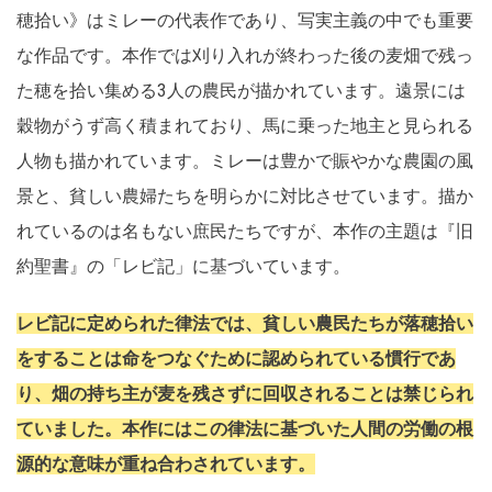
穂拾い》はミレーの代表作であり、写実主義の中でも重要
な作品です。本作では刈り入れが終わった後の麦畑で残っ
た穂を拾い集める3人の農民が描かれています。遠景には
穀物がうず高く積まれており、馬に乗った地主と見られる
人物も描かれています。ミレーは豊かで賑やかな農園の風
景と、貧しい農婦たちを明らかに対比させています。描か
れているのは名もない庶民たちですが、本作の主題は『旧
約聖書』の「レビ記」に基づいています。
レビ記に定められた律法では、貧しい農民たちが落穂拾い
をすることは命をつなぐために認められている慣行であ
り、畑の持ち主が麦を残さずに回収されることは禁じられ
ていました。本作にはこの律法に基づいた人間の労働の根
源的な意味が重ね合わされています。