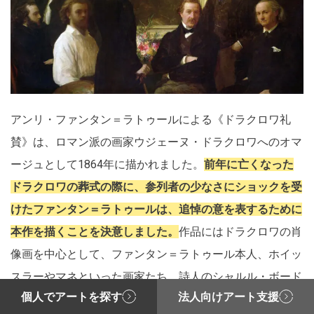
アンリ・ファンタン＝ラトゥールによる《ドラクロワ礼
賛》は、ロマン派の画家ウジェーヌ・ドラクロワへのオマ
ージュとして1864年に描かれました。
前年に亡くなった
ドラクロワの葬式の際に、参列者の少なさにショックを受
けたファンタン＝ラトゥールは、追悼の意を表するために
本作を描くことを決意しました。
作品にはドラクロワの肖
像画を中心として、ファンタン＝ラトゥール本人、ホイッ
スラーやマネといった画家たち、詩人のシャルル・ボード
個人でアートを探す
法人向けアート支援
レールなどの10人の人物が描かれています。本作は1864