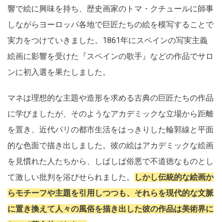
響で絵に興味を持ち、歴史画家のトマ・クチュールに師事
しながらヨーロッパ各地で巨匠たちの絵を模写することで
実力をつけていきました。1861年にスペインの写実主義
絵画に影響を受けた『スペインの歌手』などの作品でサロ
ンに初入選を果たしました。
マネは理想的な主題や造形を求める古典の巨匠たちの作品
に学びましたが、そのようなアカデミックな立場から距離
を置き、近代パリの都市生活をはっきりした輪郭線と平面
的な色面で描き出しました。彼の絵はアカデミックな絵画
を見慣れた人たちから、しばしば俗悪で不道徳なものとし
て激しい批判を浴びせられました。
しかし伝統的な絵画か
らモチーフや主題を引用しつつも、それらを現代的な文脈
に置き換えて人々の風俗を描き出した彼の作品は美術界に