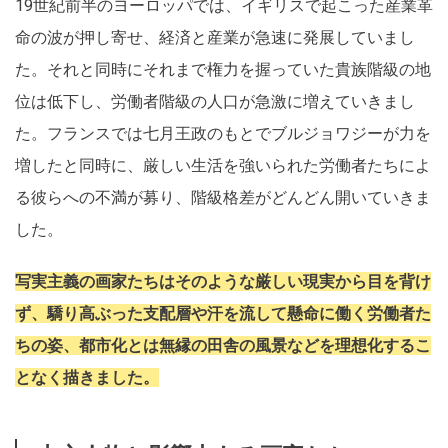
19世紀前半のヨーロッパでは、イギリスで起こった産業革
命の波が押し寄せ、経済と産業が急速に発展していまし
た。それと同時にそれまで権力を握っていた貴族階級の地
位は低下し、労働者階級の人口が急激に増えていきまし
た。フランスでは七月王政のもとでブルジョワジーが力を
増したと同時に、厳しい生活を強いられた労働者たちによ
る彼らへの不満が募り、階級格差がどんどん開いていきま
した。
写実主義の画家たちはそのような厳しい現実から目を背け
ず、驕り高ぶった支配層や汗を流して懸命に働く労働者た
ちの姿、都市化とは無縁の田舎の風景などを理想化するこ
となく描きました。