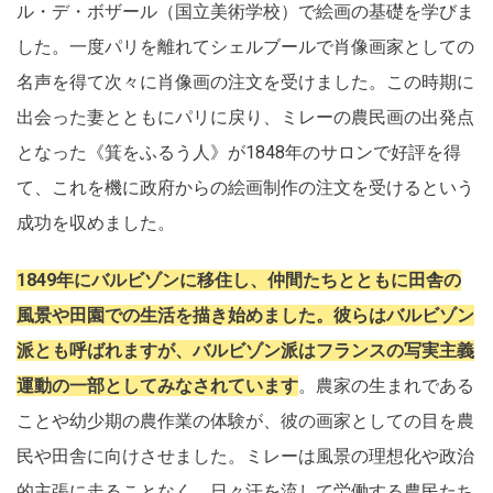
ル・デ・ボザール（国立美術学校）で絵画の基礎を学びま
した。一度パリを離れてシェルブールで肖像画家としての
名声を得て次々に肖像画の注文を受けました。この時期に
出会った妻とともにパリに戻り、ミレーの農民画の出発点
となった《箕をふるう人》が1848年のサロンで好評を得
て、これを機に政府からの絵画制作の注文を受けるという
成功を収めました。
1849年にバルビゾンに移住し、仲間たちとともに田舎の
風景や田園での生活を描き始めました。彼らはバルビゾン
派とも呼ばれますが、バルビゾン派はフランスの写実主義
運動の一部としてみなされています
。農家の生まれである
ことや幼少期の農作業の体験が、彼の画家としての目を農
民や田舎に向けさせました。ミレーは風景の理想化や政治
的主張に走ることなく、日々汗を流して労働する農民たち