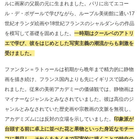
ルに画家の父親の元に生まれました。パリに出てエコー
ル・デ・ボザールで学びながら、ルーブル美術館に通い17
世紀オランダ絵画や18世紀フランスのシャルダンらの作品
を模写して基礎を固めました。
一時期はクールベのアトリ
エで学び、彼をはじめとした写実主義の潮流からも刺激を
受けました。
ファンタン＝ラトゥールは初期から晩年まで精力的に静物
画を描き続け、フランス国内よりも先にイギリスで認めら
れました。従来の美術アカデミーの価値観では、静物画は
マイナーなジャンルとみなされていました。彼は高位のジ
ャンルとみなされていた歴史画や宗教画の文脈を無視し、
アカデミズムには反対の立場を示していました。
印象派が
台頭する前に卓上に並べた花と果物といった身近なモチー
フに着目し、それらをあくまで写実的に描くことで独自の