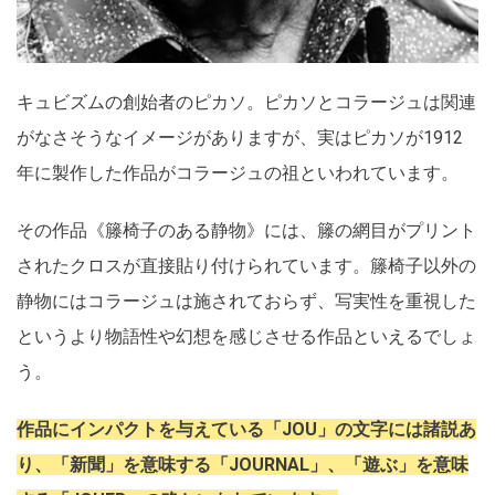
キュビズムの創始者のピカソ。ピカソとコラージュは関連
がなさそうなイメージがありますが、実はピカソが1912
年に製作した作品がコラージュの祖といわれています。
その作品《籐椅子のある静物》には、籐の網目がプリント
されたクロスが直接貼り付けられています。籐椅子以外の
静物にはコラージュは施されておらず、写実性を重視した
というより物語性や幻想を感じさせる作品といえるでしょ
う。
作品にインパクトを与えている「JOU」の文字には諸説あ
り、「新聞」を意味する「JOURNAL」、「遊ぶ」を意味