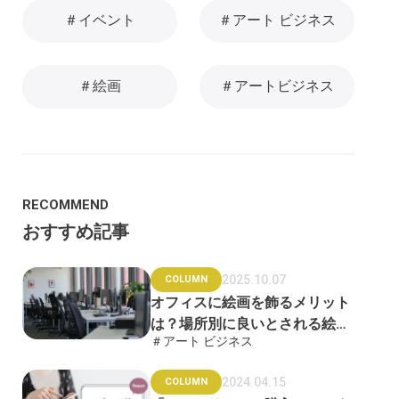
＃イベント
＃アート ビジネス
＃絵画
＃アートビジネス
RECOMMEND
おすすめ記事
2025.10.07
COLUMN
オフィスに絵画を飾るメリット
は？場所別に良いとされる絵画
＃アート ビジネス
も紹介
2024.04.15
COLUMN