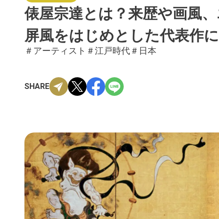
俵屋宗達とは？来歴や画風、
屏風をはじめとした代表作
＃アーティスト
＃江戸時代
＃日本
SHARE