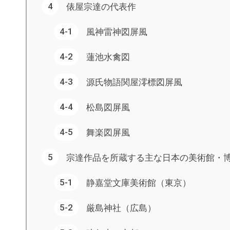
俵屋宗達の代表作
風神雷神図屏風
蓮池水禽図
源氏物語関屋澪標図屏風
松島図屏風
舞楽図屏風
宗達作品を所蔵する主な日本の美術館・
静嘉堂文庫美術館（東京）
厳島神社（広島）