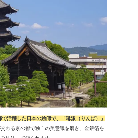
都で活躍した日本の絵師で、「琳派（りんぱ）」
が交わる京の都で独自の美意識を磨き、金銀箔を