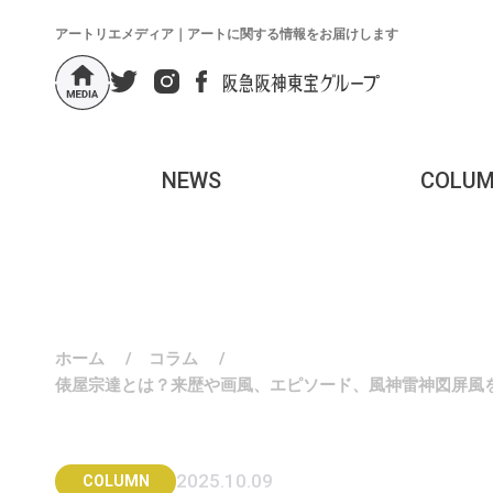
アートリエメディア｜アートに関する情報をお届けします
NEWS
COLU
ホーム
/
コラム
/
俵屋宗達とは？来歴や画風、エピソード、風神雷神図屏風
2025.10.09
COLUMN