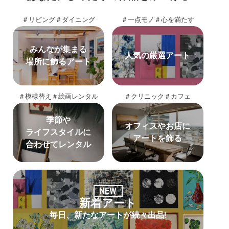
＃リビング
＃ダイニング
＃一点モノ
＃心を満たす
みんなが集まる
人気の厳選アート
場所に飾るアート
＃模様替え
＃絵画レンタル
＃クリニック
＃カフェ
季節や
オフィスやお店に
ライフスタイルに
アートを飾る
合わせてレンタル
NEW
新着アート
毎日、新たなアートが続々出品!