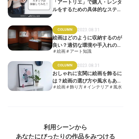
「アートリエ」で購入・レンタ
ルをするための具体的なステッ
プをご紹介！
2023.08.31
COLUMN
絵画はどのように収納するのが
良い？適切な環境や手入れの方
＃絵画
＃アート知識
法を徹底解説
2023.08.31
COLUMN
おしゃれに玄関に絵画を飾るに
は？絵画の選び方や風水もあわ
＃絵画
＃飾り方
＃インテリア
＃風水
せて解説
利用シーンから
あなたにぴったりの作品をみつける