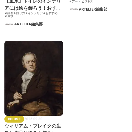
【風水】トイレのインテリ
＃アート ビジネス
れる絵画も紹介
アには絵を飾ろう！おすす
ARTELIER編集部
＃絵画
＃飾り方
＃インテリア
＃おすすめ
めのモチーフや色をトイレ
＃風水
の方角ごとにご紹介
ARTELIER編集部
2025.09.30
COLUMN
ウィリアム・ブレイクの生