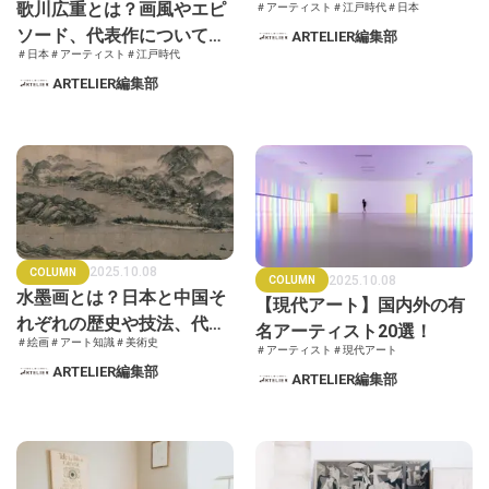
歌川広重とは？画風やエピ
＃アーティスト
＃江戸時代
＃日本
図屏風をはじめとした代表
ソード、代表作について詳
ARTELIER編集部
作について詳しく解説しま
＃日本
＃アーティスト
＃江戸時代
しく解説します！
す
ARTELIER編集部
2025.10.08
COLUMN
2025.10.08
COLUMN
水墨画とは？日本と中国そ
【現代アート】国内外の有
れぞれの歴史や技法、代表
名アーティスト20選！
＃絵画
＃アート知識
＃美術史
的な画家について解説しま
＃アーティスト
＃現代アート
ARTELIER編集部
す
ARTELIER編集部