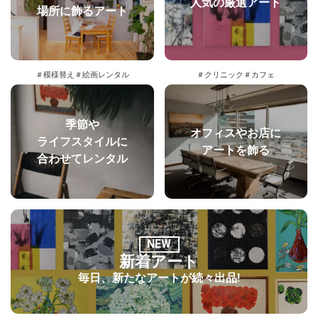
人気の厳選アート
場所に飾るアート
＃模様替え
＃絵画レンタル
＃クリニック
＃カフェ
季節や
オフィスやお店に
ライフスタイルに
アートを飾る
合わせてレンタル
NEW
新着アート
毎日、新たなアートが続々出品!