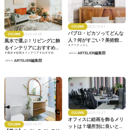
2025.10.07
COLUMN
パブロ・ピカソってどんな
2025.10.08
COLUMN
人？何がすごい？美術館で
風水で選ぶ！リビングに飾
＃アーティスト
飾られている代表作品や本
るインテリアにおすすめの
ARTELIER編集部
＃風水
＃絵画
＃インテリア
＃おすすめ
名・驚きのエピソードを紹
絵画と買える場所をご紹介
ARTELIER編集部
介
2025.10.07
COLUMN
オフィスに絵画を飾るメリ
2025.10.07
COLUMN
ットは？場所別に良いとさ