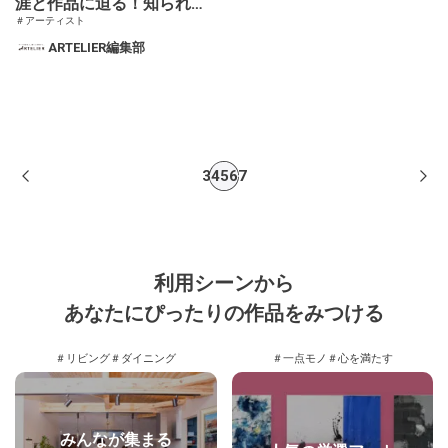
涯と作品に迫る！知られざ
＃アーティスト
る天才の軌跡
ARTELIER編集部
3
4
5
6
7
利用シーンから
あなたにぴったりの作品をみつける
＃リビング
＃ダイニング
＃一点モノ
＃心を満たす
みんなが集まる