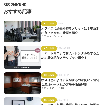
RECOMMEND
おすすめ記事
2025.10.07
COLUMN
オフィスに絵画を飾るメリットは？場所別
に良いとされる絵画も紹介
＃アート ビジネス
2024.04.15
COLUMN
「アートリエ」で購入・レンタルをするた
めの具体的なステップをご紹介！
2023.08.31
COLUMN
絵画はどのように収納するのが良い？適切
な環境や手入れの方法を徹底解説
＃絵画
＃アート知識
2023.08.31
COLUMN
おしゃれに玄関に絵画を飾るには？絵画の