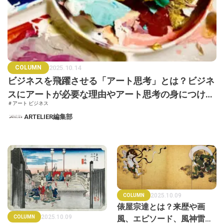
COLUMN
2025.10.14
ビジネスを飛躍させる「アート思考」とは？ビジネ
スにアートが必要な理由やアート思考の身につけ方
＃アート ビジネス
を解説
ARTELIER編集部
2025.10.09
COLUMN
俵屋宗達とは？来歴や画
2025.10.09
風、エピソード、風神雷神
COLUMN