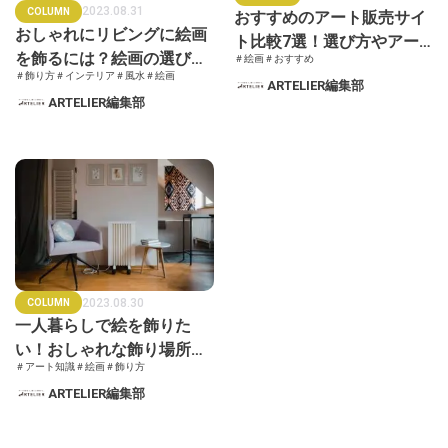
2023.08.31
COLUMN
おすすめのアート販売サイ
おしゃれにリビングに絵画
ト比較7選！選び方やアー
を飾るには？絵画の選び方
＃絵画
＃おすすめ
トを選ぶ際の注意点を解説
＃飾り方
＃インテリア
＃風水
＃絵画
や風水もあわせて解説
ARTELIER編集部
ARTELIER編集部
2023.08.30
COLUMN
一人暮らしで絵を飾りた
い！おしゃれな飾り場所や
＃アート知識
＃絵画
＃飾り方
飾り方・注意点を解説
ARTELIER編集部