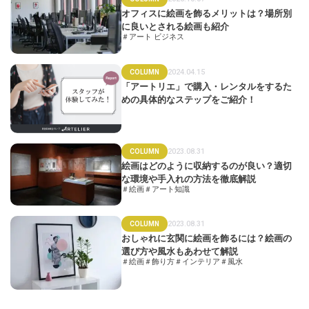
オフィスに絵画を飾るメリットは？場所別
に良いとされる絵画も紹介
＃アート ビジネス
2024.04.15
COLUMN
「アートリエ」で購入・レンタルをするた
めの具体的なステップをご紹介！
2023.08.31
COLUMN
絵画はどのように収納するのが良い？適切
な環境や手入れの方法を徹底解説
＃絵画
＃アート知識
2023.08.31
COLUMN
おしゃれに玄関に絵画を飾るには？絵画の
選び方や風水もあわせて解説
＃絵画
＃飾り方
＃インテリア
＃風水