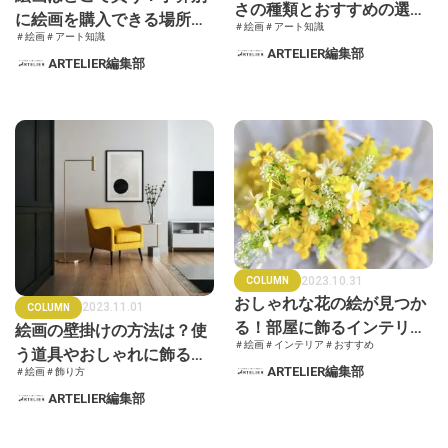
さの種類とおすすめの選び
に絵画を購入できる場所と
＃絵画
＃アート知識
方
＃絵画
＃アート知識
方法、メリットデメリット
ARTELIER編集部
ARTELIER編集部
をわかりやすく解説！
2023.10.31
COLUMN
おしゃれな花の絵が見つか
2023.11.01
COLUMN
る！部屋に飾るインテリア
絵画の壁掛けの方法は？使
＃絵画
＃インテリア
＃おすすめ
におすすめの花の絵をご紹
う道具やおしゃれに飾るポ
ARTELIER編集部
＃絵画
＃飾り方
介
イント
ARTELIER編集部