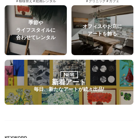
＃模様替え
＃絵画レンタル
＃クリニック
＃カフェ
季節や
オフィスやお店に
ライフスタイルに
アートを飾る
合わせてレンタル
NEW
新着アート
毎日、新たなアートが続々出品!
KEYWORD