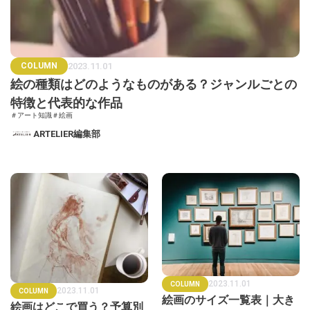
COLUMN
2023.11.01
絵の種類はどのようなものがある？ジャンルごとの
特徴と代表的な作品
＃アート知識
＃絵画
ARTELIER編集部
2023.11.01
COLUMN
2023.11.01
COLUMN
絵画のサイズ一覧表｜大き
絵画はどこで買う？予算別