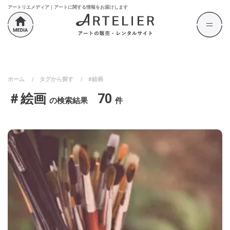
アートリエメディア｜アートに関する情報をお届けします
ホーム
/
タグから探す
/
#絵画
＃絵画
70
の検索結果
件