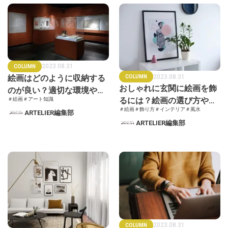
2023.08.31
COLUMN
絵画はどのように収納する
2023.08.31
COLUMN
おしゃれに玄関に絵画を飾
のが良い？適切な環境や手
るには？絵画の選び方や風
＃絵画
＃アート知識
入れの方法を徹底解説
＃絵画
＃飾り方
＃インテリア
＃風水
水もあわせて解説
ARTELIER編集部
ARTELIER編集部
2023.08.31
COLUMN