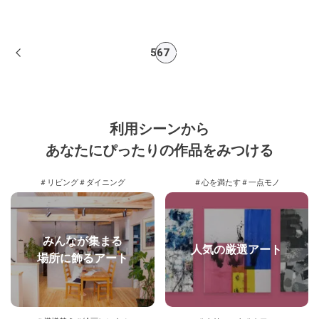
5
6
7
利用シーンから
あなたにぴったりの作品をみつける
＃リビング
＃ダイニング
＃心を満たす
＃一点モノ
みんなが集まる
人気の厳選アート
場所に飾るアート