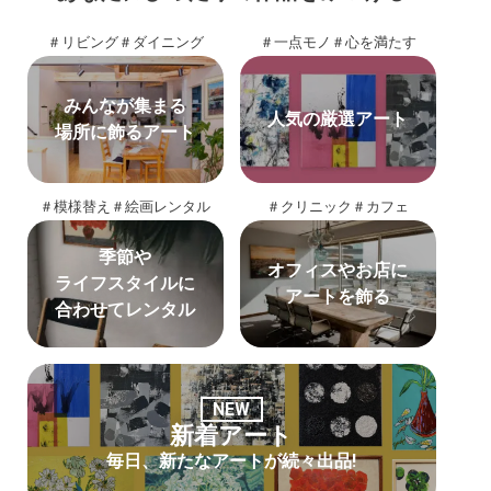
＃リビング
＃ダイニング
＃一点モノ
＃心を満たす
みんなが集まる
人気の厳選アート
場所に飾るアート
＃模様替え
＃絵画レンタル
＃クリニック
＃カフェ
季節や
オフィスやお店に
ライフスタイルに
アートを飾る
合わせてレンタル
NEW
新着アート
毎日、新たなアートが続々出品!