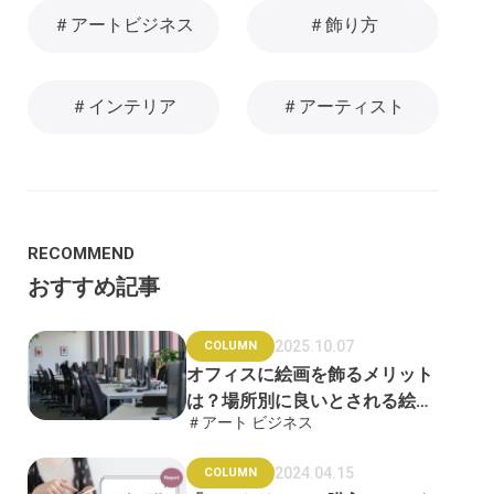
＃アートビジネス
＃飾り方
＃インテリア
＃アーティスト
RECOMMEND
おすすめ記事
2025.10.07
COLUMN
オフィスに絵画を飾るメリット
は？場所別に良いとされる絵画
＃アート ビジネス
も紹介
2024.04.15
COLUMN