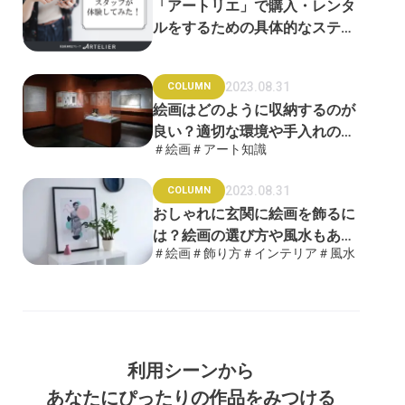
「アートリエ」で購入・レンタ
ルをするための具体的なステッ
プをご紹介！
2023.08.31
COLUMN
絵画はどのように収納するのが
良い？適切な環境や手入れの方
＃絵画
＃アート知識
法を徹底解説
2023.08.31
COLUMN
おしゃれに玄関に絵画を飾るに
は？絵画の選び方や風水もあわ
＃絵画
＃飾り方
＃インテリア
＃風水
せて解説
利用シーンから
あなたにぴったりの作品をみつける