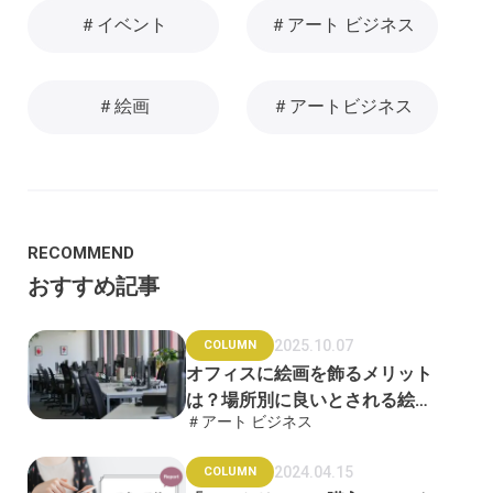
＃イベント
＃アート ビジネス
＃絵画
＃アートビジネス
RECOMMEND
おすすめ記事
2025.10.07
COLUMN
オフィスに絵画を飾るメリット
は？場所別に良いとされる絵画
＃アート ビジネス
も紹介
2024.04.15
COLUMN