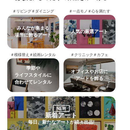
＃リビング
＃ダイニング
＃一点モノ
＃心を満たす
みんなが集まる
人気の厳選アート
場所に飾るアート
＃模様替え
＃絵画レンタル
＃クリニック
＃カフェ
季節や
オフィスやお店に
ライフスタイルに
アートを飾る
合わせてレンタル
NEW
新着アート
毎日、新たなアートが続々出品!