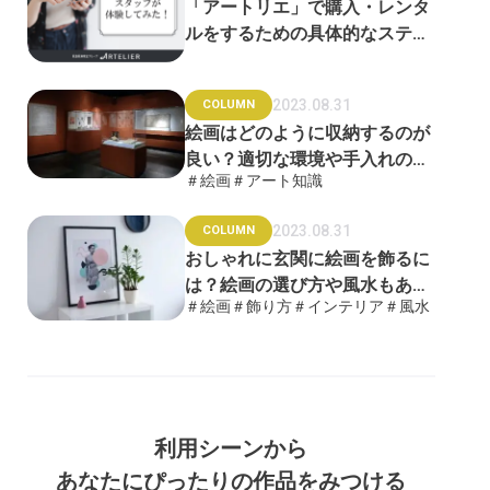
「アートリエ」で購入・レンタ
ルをするための具体的なステッ
プをご紹介！
2023.08.31
COLUMN
絵画はどのように収納するのが
良い？適切な環境や手入れの方
＃絵画
＃アート知識
法を徹底解説
2023.08.31
COLUMN
おしゃれに玄関に絵画を飾るに
は？絵画の選び方や風水もあわ
＃絵画
＃飾り方
＃インテリア
＃風水
せて解説
利用シーンから
あなたにぴったりの作品をみつける