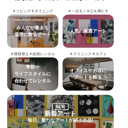
＃リビング
＃ダイニング
＃一点モノ
＃心を満たす
みんなが集まる
人気の厳選アート
場所に飾るアート
＃模様替え
＃絵画レンタル
＃クリニック
＃カフェ
季節や
オフィスやお店に
ライフスタイルに
アートを飾る
合わせてレンタル
NEW
新着アート
毎日、新たなアートが続々出品!