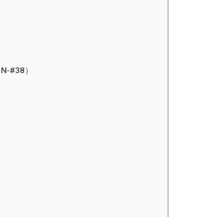
.（N-#38）