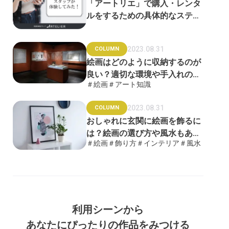
「アートリエ」で購入・レンタ
ルをするための具体的なステッ
プをご紹介！
2023.08.31
COLUMN
絵画はどのように収納するのが
良い？適切な環境や手入れの方
＃絵画
＃アート知識
法を徹底解説
2023.08.31
COLUMN
おしゃれに玄関に絵画を飾るに
は？絵画の選び方や風水もあわ
＃絵画
＃飾り方
＃インテリア
＃風水
せて解説
利用シーンから
あなたにぴったりの作品をみつける