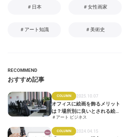
＃日本
＃女性画家
＃アート知識
＃美術史
RECOMMEND
おすすめ記事
2025.10.07
COLUMN
オフィスに絵画を飾るメリット
は？場所別に良いとされる絵画
＃アート ビジネス
も紹介
2024.04.15
COLUMN