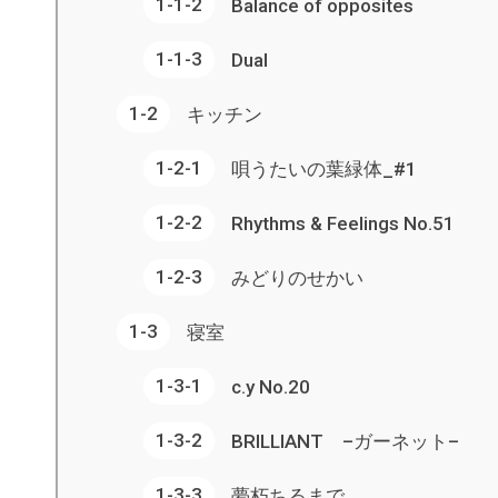
Balance of opposites
Dual
キッチン
唄うたいの葉緑体_#1
Rhythms & Feelings No.51
みどりのせかい
寝室
c.y No.20
BRILLIANT –ガーネット–
夢朽ちるまで