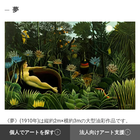
夢
《夢》(1910年)は縦約2m×横約3mの大型油彩作品です。
個人でアートを探す
法人向けアート支援
画面に広がるのは還暦を過ぎてから多く扱われたテーマで