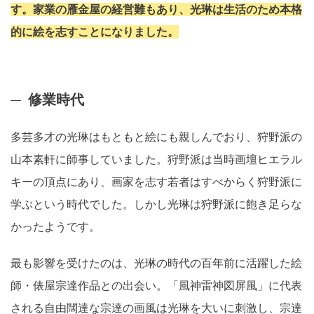
す。家業の雁金屋の経営難もあり、光琳は生活のため本格
的に絵を志すことになりました。
修業時代
多芸多才の光琳はもともと絵にも親しんでおり、狩野派の
山本素軒に師事していました。狩野派は当時画壇ヒエラル
キーの頂点にあり、画家を志す若者はすべからく狩野派に
学ぶという時代でした。しかし光琳は狩野派に飽き足らな
かったようです。
最も影響を受けたのは、光琳の時代の百年前に活躍した絵
師・俵屋宗達作品との出会い。「風神雷神図屏風」に代表
される自由闊達な宗達の画風は光琳を大いに刺激し、宗達