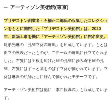
アーティゾン美術館(東京)
ブリヂストン創業者・石橋正二郎氏の収集したコレクショ
ンをもとに開館した「ブリヂストン美術館」は、2020
年、新築工事を機に「アーティゾン美術館」に館名変更。
尾形光琳の「孔雀立葵図屏風」を所蔵しています。もとは
衝立の裏表だったものが、二曲一双の屏風に仕立てられま
した。右隻には羽根を広げた雄の孔雀に歩み寄る雌の孔
雀、左隻にはすっと茎をのばす立葵が描かれています。立
葵は琳派の絵師たちに好んで描かれたモチーフです。
アーティゾン美術館は他に「李白観瀑図」も収蔵していま
す。