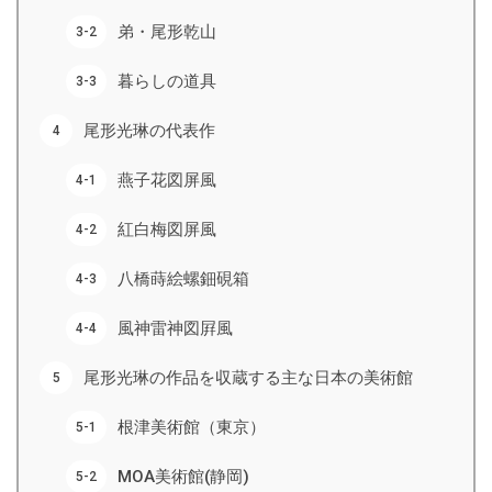
弟・尾形乾山
暮らしの道具
尾形光琳の代表作
燕子花図屏風
紅白梅図屏風
八橋蒔絵螺鈿硯箱
風神雷神図屛風
尾形光琳の作品を収蔵する主な日本の美術館
根津美術館（東京）
MOA美術館(静岡)