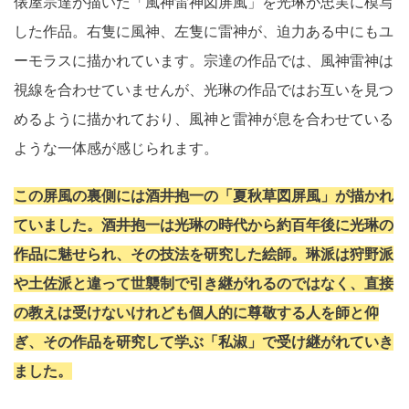
俵屋宗達が描いた「風神雷神図屏風」を光琳が忠実に模写
した作品。右隻に風神、左隻に雷神が、迫力ある中にもユ
ーモラスに描かれています。宗達の作品では、風神雷神は
視線を合わせていませんが、光琳の作品ではお互いを見つ
めるように描かれており、風神と雷神が息を合わせている
ような一体感が感じられます。
この屏風の裏側には酒井抱一の「夏秋草図屏風」が描かれ
ていました。酒井抱一は光琳の時代から約百年後に光琳の
作品に魅せられ、その技法を研究した絵師。琳派は狩野派
や土佐派と違って世襲制で引き継がれるのではなく、直接
の教えは受けないけれども個人的に尊敬する人を師と仰
ぎ、その作品を研究して学ぶ「私淑」で受け継がれていき
ました。