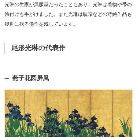
光琳の生家が呉服屋だったこともあり、光琳は着物や帯の
絵付けも手がけました。また光琳は硯箱などの蒔絵作品も
後世に残る傑作を残しています。
尾形光琳の代表作
燕子花図屏風