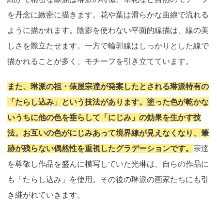
を丹念に緻密に描きます。花や葉は滑らかな曲線で流れる
ように描かれます。陰影を使わない平面的線描は、線の美
しさを際立たせます。一方で輪郭線はしっかりとした線で
描かれることが多く、モチーフを引き立てています。
また、琳派の祖・俵屋宗達が発案したとされる琳派特有の
「たらし込み」という技法があります。塗った色が乾かな
いうちに他の色を垂らして「にじみ」の効果を生かす技
法。お互いの色がにじみあって境界線が見えなくなり、筆
跡が残らない偶然性を重視したグラデーションです。
宗達
を尊敬し作品を盛んに模写していた光琳は、自らの作品に
も「たらし込み」を使用。その後の琳派の画家たちにも引
き継がれていきます。