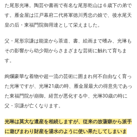
た尾形光琳。陶芸や書画で有名な尾形乾山は６歳下の弟で
す。雁金屋は江戸幕府二代将軍徳川秀忠の娘で、後水尾天
皇の后・東福門院御用達として栄えました。
父・尾形宗謙は能楽から茶道、書、絵画まで嗜み、光琳も
その影響から幼少期からさまざまな芸術に触れて育ちま
す。
絢爛豪華な着物や超一流の芸術に囲まれ何不自由なく育っ
た光琳ですが、光琳21歳の時、雁金屋最大の得意先であっ
た東福門院が崩御。経営が悪化する中、光琳30歳の時に
父・宗謙が亡くなります。
光琳は莫大な遺産を相続しますが、従来の放蕩癖から派手
に遊びまわり財産を湯水のように使い果たしてしまいま