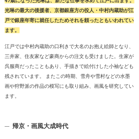
47歳になった光琳は、新たな仕事を求めて江戸に出ます。
光琳の最大の後援者、京都銀座方の役人・中村内蔵助が江
戸で銀座年寄に就任したためそれを頼ったともいわれてい
ます。
江戸では中村内蔵助の口利きで大名のお抱え絵師となり、
三井家、住友家など豪商からの注文も受けました。生家が
呉服商だったこともあり、手描きで絵付けした小袖なども
残されています。 またこの時期、雪舟や雪村などの水墨
画や狩野派の作品の模写にも取り組み、画風を研究してい
ます。
帰京・画風大成時代