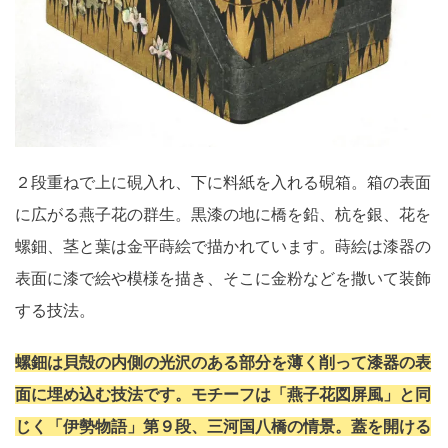
２段重ねで上に硯入れ、下に料紙を入れる硯箱。箱の表面
に広がる燕子花の群生。黒漆の地に橋を鉛、杭を銀、花を
螺鈿、茎と葉は金平蒔絵で描かれています。蒔絵は漆器の
表面に漆で絵や模様を描き、そこに金粉などを撒いて装飾
する技法。
螺鈿は貝殻の内側の光沢のある部分を薄く削って漆器の表
面に埋め込む技法です。モチーフは「燕子花図屏風」と同
じく「伊勢物語」第９段、三河国八橋の情景。蓋を開ける