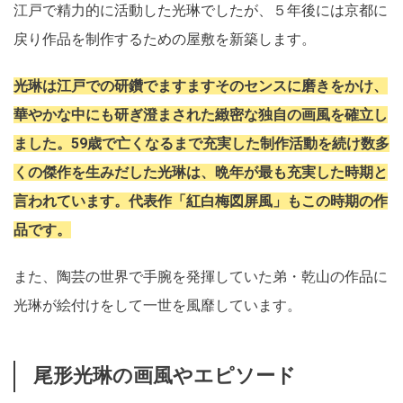
江戸で精力的に活動した光琳でしたが、５年後には京都に
戻り作品を制作するための屋敷を新築します。
光琳は江戸での研鑽でますますそのセンスに磨きをかけ、
華やかな中にも研ぎ澄まされた緻密な独自の画風を確立し
ました。59歳で亡くなるまで充実した制作活動を続け数多
くの傑作を生みだした光琳は、晩年が最も充実した時期と
言われています。代表作「紅白梅図屏風」もこの時期の作
品です。
また、陶芸の世界で手腕を発揮していた弟・乾山の作品に
光琳が絵付けをして一世を風靡しています。
尾形光琳の画風やエピソード