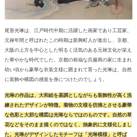
尾形光琳は、江戸時代中期に活躍した画家であり工芸家。
元禄年間と呼ばれたこの時期は新興町人が進出し、京都、
大阪の上方を中心とした明るく活気のある元禄文化が栄え
た華やかな時代でした。京都の裕福な呉服商の家に生まれ
幼い頃から豪華な衣装文様に囲まれて育った光琳は、自然
に装飾や構図の感覚を身につけたのでしょう。
光琳の作品は、大和絵を基調としながらも装飾性が高く洗
練されたデザインが特徴。着物の文様を彷彿とさせる豪華
な色彩と大胆な構図は光琳ならではのものです。自然の草
花などをそのまま描くのではなく、抽象的に文様化しまし
た。光琳がデザインしたモチーフは「光琳模様」と呼ば