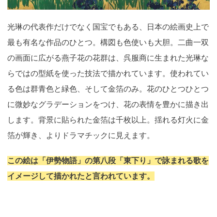
光琳の代表作だけでなく国宝でもある、日本の絵画史上で
最も有名な作品のひとつ。構図も色使いも大胆。二曲一双
の画面に広がる燕子花の花群は、呉服商に生まれた光琳な
らではの型紙を使った技法で描かれています。使われてい
る色は群青色と緑色、そして金箔のみ。花のひとつひとつ
に微妙なグラデーションをつけ、花の表情を豊かに描き出
します。背景に貼られた金箔は千枚以上。揺れる灯火に金
箔が輝き、よりドラマチックに見えます。
この絵は「伊勢物語」の第八段「東下り」で詠まれる歌を
イメージして描かれたと言われています。