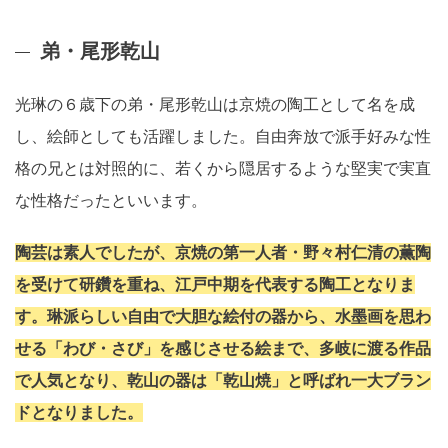
弟・尾形乾山
光琳の６歳下の弟・尾形乾山は京焼の陶工として名を成
し、絵師としても活躍しました。自由奔放で派手好みな性
格の兄とは対照的に、若くから隠居するような堅実で実直
な性格だったといいます。
陶芸は素人でしたが、京焼の第一人者・野々村仁清の薫陶
を受けて研鑽を重ね、江戸中期を代表する陶工となりま
す。琳派らしい自由で大胆な絵付の器から、水墨画を思わ
せる「わび・さび」を感じさせる絵まで、多岐に渡る作品
で人気となり、乾山の器は「乾山焼」と呼ばれ一大ブラン
ドとなりました。