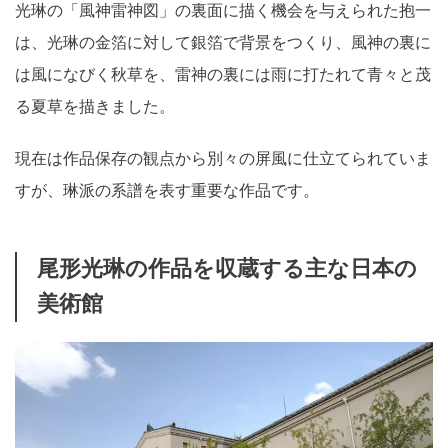
光琳の「風神雷神図」の裏面に描く機会を与えられた抱一
は、光琳の金箔に対して銀箔で背景をつくり、風神の裏に
は風になびく秋草を、雷神の裏には雨に打たれて青々と茂
る夏草を描きました。
現在は作品保存の観点から別々の屏風に仕立てられていま
すが、琳派の系譜を表す重要な作品です。
尾形光琳の作品を収蔵する主な日本の
美術館