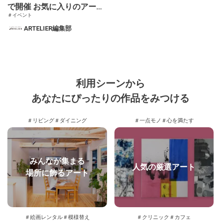
で開催 お気に入りのアーテ
＃イベント
ィストを見つけるイベント
ARTELIER編集部
「Discover My Star 見つけ
た！私の推しアーティス
ト」
利用シーンから
あなたにぴったりの作品をみつける
＃リビング
＃ダイニング
＃一点モノ
＃心を満たす
みんなが集まる
人気の厳選アート
場所に飾るアート
＃絵画レンタル
＃模様替え
＃クリニック
＃カフェ