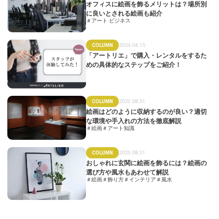
オフィスに絵画を飾るメリットは？場所別
に良いとされる絵画も紹介
＃アート ビジネス
2024.04.15
COLUMN
「アートリエ」で購入・レンタルをするた
めの具体的なステップをご紹介！
2023.08.31
COLUMN
絵画はどのように収納するのが良い？適切
な環境や手入れの方法を徹底解説
＃絵画
＃アート知識
2023.08.31
COLUMN
おしゃれに玄関に絵画を飾るには？絵画の
選び方や風水もあわせて解説
＃絵画
＃飾り方
＃インテリア
＃風水