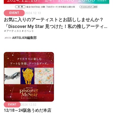
EVENT
2024.12.13
お気に入りのアーティストとお話ししませんか？
「Discover My Star 見つけた！私の推しアーティス
＃アーティスト
＃イベント
ト」＠12/18～24阪急うめだ本店
ARTELIER編集部
2024.12.02
EVENT
12/18～24阪急うめだ本店