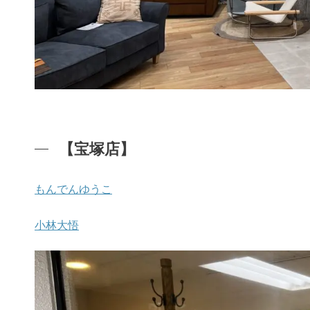
【宝塚店】
もんでんゆうこ
小林大悟