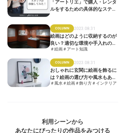
「アートリエ」で購入・レンタ
ルをするための具体的なステッ
プをご紹介！
2023.08.31
COLUMN
絵画はどのように収納するのが
良い？適切な環境や手入れの方
＃絵画
＃アート知識
法を徹底解説
2023.08.31
COLUMN
おしゃれに玄関に絵画を飾るに
は？絵画の選び方や風水もあわ
＃風水
＃絵画
＃飾り方
＃インテリア
せて解説
利用シーンから
あなたにぴったりの作品をみつける