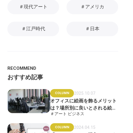
＃現代アート
＃アメリカ
＃江戸時代
＃日本
RECOMMEND
おすすめ記事
2025.10.07
COLUMN
オフィスに絵画を飾るメリット
は？場所別に良いとされる絵画
＃アート ビジネス
も紹介
2024.04.15
COLUMN