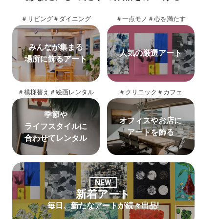
＃リビング
＃ダイニング
＃一点モノ
＃心を満たす
みんなが集まる
人気の厳選アート
場所に飾るアート
＃模様替え
＃絵画レンタル
＃クリニック
＃カフェ
季節や
オフィスやお店に
ライフスタイルに
アートを飾る
合わせてレンタル
NEW
新着アート
毎日、新たなアートが続々出品!